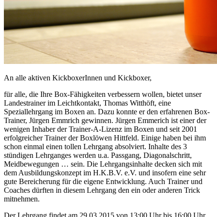
An alle aktiven KickboxerInnen und Kickboxer,
für alle, die Ihre Box-Fähigkeiten verbessern wollen, bietet unser
Landestrainer im Leichtkontakt, Thomas Witthöft, eine
Speziallehrgang im Boxen an. Dazu konnte er den erfahrenen Box-
Trainer, Jürgen Emmrich gewinnen. Jürgen Emmerich ist einer der
wenigen Inhaber der Trainer-A-Lizenz im Boxen und seit 2001
erfolgreicher Trainer der Boxlöwen Hittfeld. Einige haben bei ihm
schon einmal einen tollen Lehrgang absolviert. Inhalte des 3
stündigen Lehrganges werden u.a. Passgang, Diagonalschritt,
Meidbewegungen … sein. Die Lehrgangsinhalte decken sich mit
dem Ausbildungskonzept im H.K.B.V. e.V. und insofern eine sehr
gute Bereicherung für die eigene Entwicklung. Auch Trainer und
Coaches dürften in diesem Lehrgang den ein oder anderen Trick
mitnehmen.
Der Lehrgang findet am 29.03.2015 von 13:00 Uhr bis 16:00 Uhr