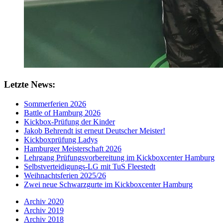
Letzte News:
Sommerferien 2026
Battle of Hamburg 2026
Kickbox-Prüfung der Kinder
Jakob Behrendt ist erneut Deutscher Meister!
Kickboxprüfung Ladys
Hamburger Meisterschaft 2026
Lehrgang Prüfungsvorbereitung im Kickboxcenter Hamburg
Selbstverteidigungs-LG mit TuS Fleestedt
Weihnachtsferien 2025/26
Zwei neue Schwarzgurte im Kickboxcenter Hamburg
Archiv 2020
Archiv 2019
Archiv 2018