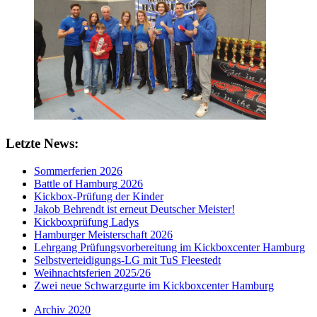
Letzte News:
Sommerferien 2026
Battle of Hamburg 2026
Kickbox-Prüfung der Kinder
Jakob Behrendt ist erneut Deutscher Meister!
Kickboxprüfung Ladys
Hamburger Meisterschaft 2026
Lehrgang Prüfungsvorbereitung im Kickboxcenter Hamburg
Selbstverteidigungs-LG mit TuS Fleestedt
Weihnachtsferien 2025/26
Zwei neue Schwarzgurte im Kickboxcenter Hamburg
Archiv 2020