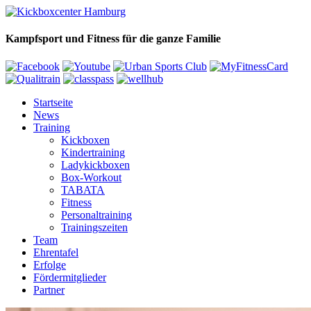
Kampfsport und Fitness für die ganze Familie
Startseite
News
Training
Kickboxen
Kindertraining
Ladykickboxen
Box-Workout
TABATA
Fitness
Personaltraining
Trainingszeiten
Team
Ehrentafel
Erfolge
Fördermitglieder
Partner