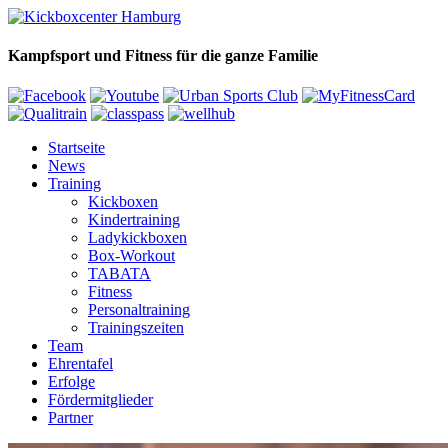
Kampfsport und Fitness für die ganze Familie
Startseite
News
Training
Kickboxen
Kindertraining
Ladykickboxen
Box-Workout
TABATA
Fitness
Personaltraining
Trainingszeiten
Team
Ehrentafel
Erfolge
Fördermitglieder
Partner