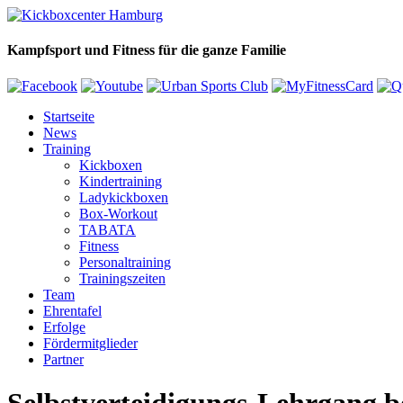
Kampfsport und Fitness für die ganze Familie
Startseite
News
Training
Kickboxen
Kindertraining
Ladykickboxen
Box-Workout
TABATA
Fitness
Personaltraining
Trainingszeiten
Team
Ehrentafel
Erfolge
Fördermitglieder
Partner
Selbstverteidigungs-Lehrgang