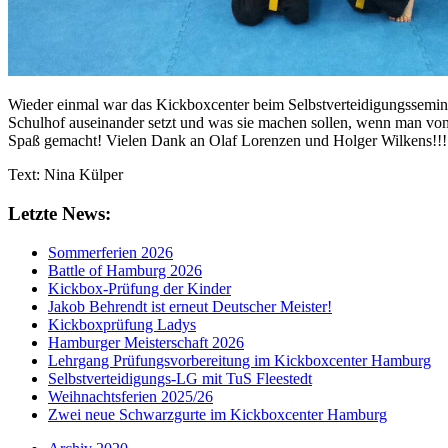
Wieder einmal war das Kickboxcenter beim Selbstverteidigungsseminar
Schulhof auseinander setzt und was sie machen sollen, wenn man von
Spaß gemacht! Vielen Dank an Olaf Lorenzen und Holger Wilkens!!!
Text: Nina Külper
Letzte News:
Sommerferien 2026
Battle of Hamburg 2026
Kickbox-Prüfung der Kinder
Jakob Behrendt ist erneut Deutscher Meister!
Kickboxprüfung Ladys
Hamburger Meisterschaft 2026
Lehrgang Prüfungsvorbereitung im Kickboxcenter Hamburg
Selbstverteidigungs-LG mit TuS Fleestedt
Weihnachtsferien 2025/26
Zwei neue Schwarzgurte im Kickboxcenter Hamburg