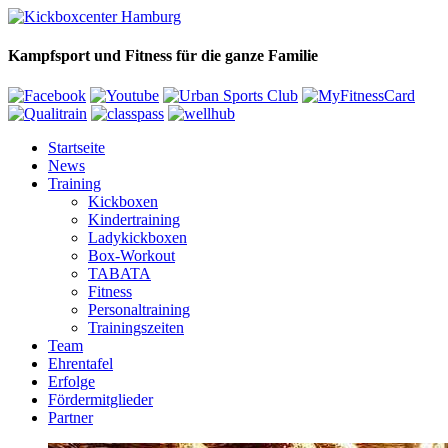
Kampfsport und Fitness für die ganze Familie
Startseite
News
Training
Kickboxen
Kindertraining
Ladykickboxen
Box-Workout
TABATA
Fitness
Personaltraining
Trainingszeiten
Team
Ehrentafel
Erfolge
Fördermitglieder
Partner