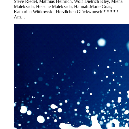
Steve Riedel, Matthias Heinrich, Wolf-Dietrich Kley, Miena
Malekzada, Heische Malekzada, Hannah-Marie Gnas,
Katharina Wittkowski. Herzlichen Glückwunsch!!!!!!!!!!!
Am…