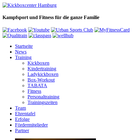
Kampfsport und Fitness für die ganze Familie
Startseite
News
Training
Kickboxen
Kindertraining
Ladykickboxen
Box-Workout
TABATA
Fitness
Personaltraining
Trainingszeiten
Team
Ehrentafel
Erfolge
Fördermitglieder
Partner